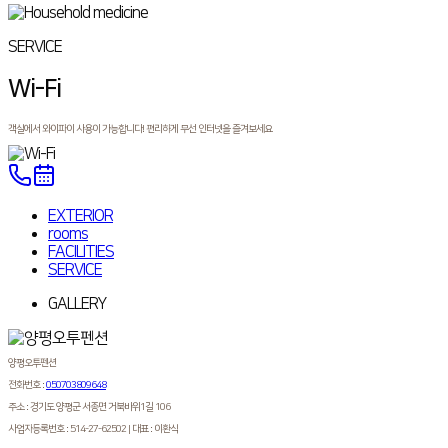
SERVICE
Wi-Fi
객실에서 와이파이 사용이 가능합니다! 편리하게 무선 인터넷을 즐겨보세요
EXTERIOR
rooms
FACILITIES
SERVICE
GALLERY
양평오투펜션
전화번호 :
050703809648
주소 :
경기도 양평군 서종면 거북바위1길 106
사업자등록번호 : 514-27-62502
|
대표 : 이환식